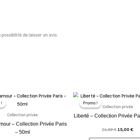
ossibilité de laisser un avis.
Le
Le
Le
Le
prix
prix
prix
pri
 !
 !
Promo !
Promo !
initial
actuel
initial
act
Collection privée
était :
est :
était :
est
Collection privée
Liberté – Collection Privée Pa
24,99 €.
15,00 €.
24,99 €.
15,
our – Collection Privée Paris
24,99
€
15,00
€
– 50ml