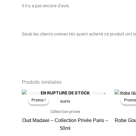
Il n’y a pas encore d’avis.
Seuls les clients connectés ayant acheté ce produit ont la p
Produits similaires
Le
Le
EN RUPTURE DE STOCK
prix
prix
Promo !
Promo !
Promo
Promo
initial
actuel
était :
est :
Collection privée
24,99 €.
15,00 €.
Oud Madawi – Collection Privée Paris –
Robe Glam
50ml