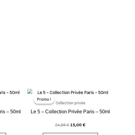
Le
Le
x
prix
prix
Promo !
Promo !
uel
initial
actuel
Collection privée
 :
était :
est :
ris – 50ml
Le 5 – Collection Privée Paris – 50ml
00 €.
24,99 €.
15,00 €.
24,99
€
15,00
€