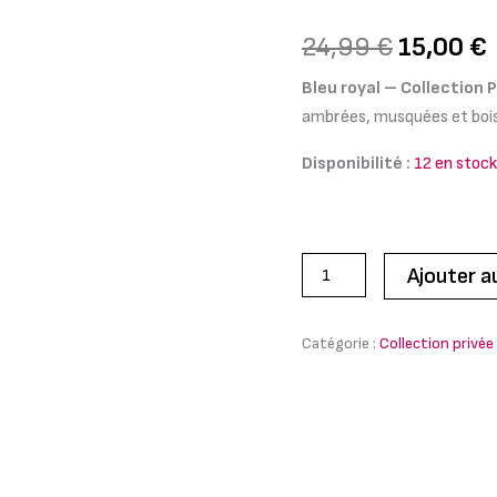
Paris
-
24,99 €.
24,99
€
15,00
€
50ml
Bleu royal – Collection P
ambrées, musquées et bois
Disponibilité :
12 en stock
Ajouter a
Catégorie :
Collection privée