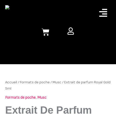
de
Aller
parfum
Menu
au
Royal
contenu
Gold
5ml
quantité
de
Extrait
de
Accueil
/
Formats de poche
/
Musc
/ Extrait de parfum Royal Gold
parfum
5ml
Royal
Formats de poche
,
Musc
Gold
5ml
Extrait De Parfum